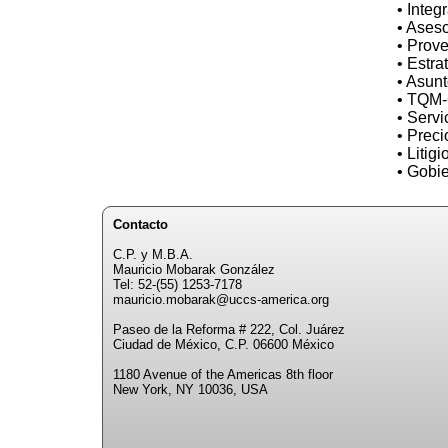
• Inte
• Aseso
• Prove
• Estr
• Asun
• TQM-G
• Servi
• Preci
• Litigi
• Gobie
Contacto
C.P. y M.B.A.
Mauricio Mobarak González
Tel: 52-(55) 1253-7178
mauricio.mobarak@uccs-america.org
Paseo de la Reforma # 222, Col. Juárez
Ciudad de México, C.P. 06600 México
1180 Avenue of the Americas 8th floor
New York, NY 10036, USA