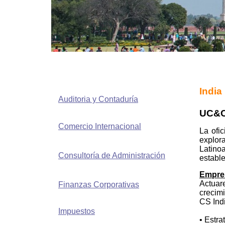
India
Auditoria y Contaduría
UC&C
Comercio Internacional
La ofi
explor
Latino
Consultoría de Administración
establ
Empres
Actuar
Finanzas Corporativas
crecimi
CS Indi
Impuestos
• Estra