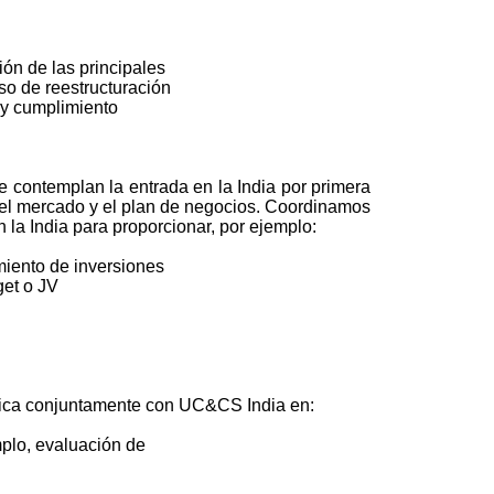
ión de las principales
eso de reestructuración
 y cumplimiento
e contemplan la entrada en la India por primera
en el mercado y el plan de negocios. Coordinamos
a India para proporcionar, por ejemplo:
imiento de inversiones
get o JV
rica conjuntamente con UC&CS India en:
mplo, evaluación de