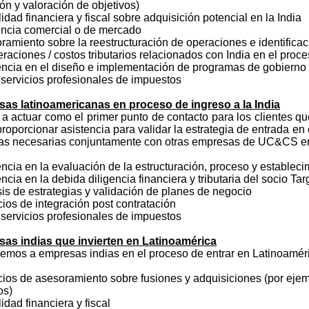
ón y valoración de objetivos)
lidad financiera y fiscal sobre adquisición potencial en la India
gencia comercial o de mercado
ramiento sobre la reestructuración de operaciones e identificac
raciones / costos tributarios relacionados con India en el proc
tencia en el diseño e implementación de programas de gobierno
 servicios profesionales de impuestos
as latinoamericanas en proceso de ingreso a la India
 actuar como el primer punto de contacto para los clientes qu
proporcionar asistencia para validar la estrategia de entrada 
ras necesarias conjuntamente con otras empresas de UC&CS en l
encia en la evaluación de la estructuración, proceso y establec
encia en la debida diligencia financiera y tributaria del socio Tar
sis de estrategias y validación de planes de negocio
cios de integración post contratación
 servicios profesionales de impuestos
as indias que invierten en Latinoamérica
emos a empresas indias en el proceso de entrar en Latinoamé
cios de asesoramiento sobre fusiones y adquisiciones (por eje
os)
lidad financiera y fiscal