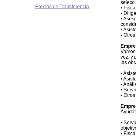
selecci
Precios de Transferencia
• Fisca
• Dili
• Aseso
conside
• Asis
• Otros
Empres
Vamos a
vez, y 
las ob
• Asist
• Asist
• Análi
• Servi
• Otros
Empres
Ayudar
• Servi
objetiv
• Fisca