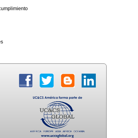
 cumplimiento
es